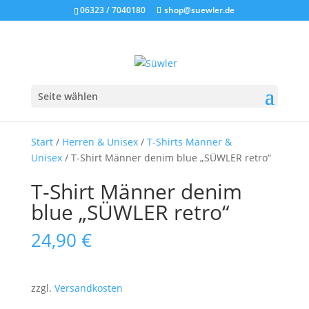
06323 / 7040180
shop@suewler.de
Seite wählen
Start
/
Herren & Unisex
/
T-Shirts Männer &
Unisex
/ T-Shirt Männer denim blue „SÜWLER retro“
T-Shirt Männer denim
blue „SÜWLER retro“
24,90
€
zzgl.
Versandkosten