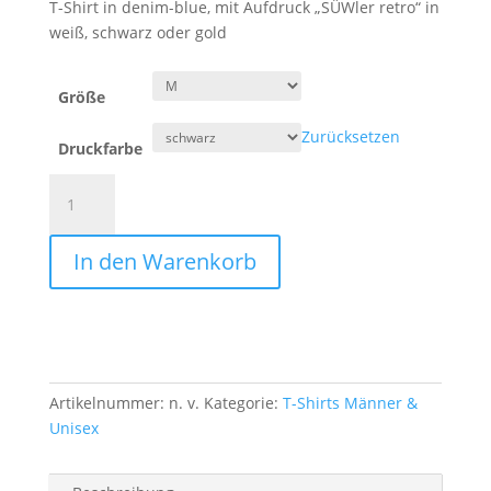
T-Shirt in denim-blue, mit Aufdruck „SÜWler retro“ in
weiß, schwarz oder gold
Größe
Zurücksetzen
Druckfarbe
T-
Shirt
Männer
In den Warenkorb
denim
blue
"SÜWLER
retro"
Menge
Artikelnummer:
n. v.
Kategorie:
T-Shirts Männer &
Unisex