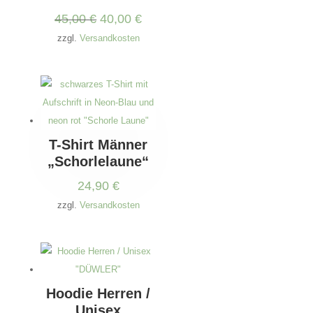
Ursprünglicher
Aktueller
45,00
€
40,00
€
Preis
Preis
zzgl.
Versandkosten
war:
ist:
45,00 €
40,00 €.
T-Shirt Männer
„Schorlelaune“
24,90
€
zzgl.
Versandkosten
Hoodie Herren /
Unisex