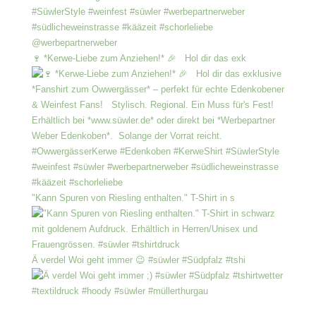
🍷 *Kerwe-Liebe zum Anziehen!* 🎉 Hol dir das exk
"Kann Spuren von Riesling enthalten." T-Shirt in s
Ä verdel Woi geht immer 😉 #süwler #Südpfalz #tshi
#textildruck #hoody #süwler #müllerthurgau