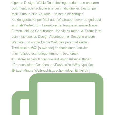
🎁 Last-Minute Weihnachtsgeschenkidee! 🛍️ Hol dir j