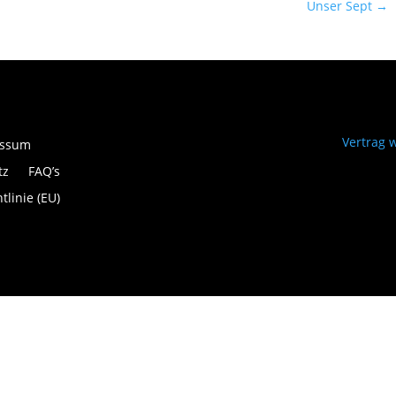
Unser Sept
→
Vertrag 
essum
tz
FAQ’s
tlinie (EU)