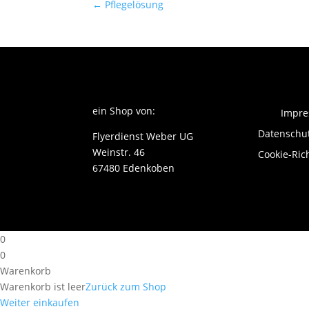
←
Pflegelösung
ein Shop von:
Impr
Datenschu
Flyerdienst Weber UG
Weinstr. 46
Cookie-Rich
67480 Edenkoben
0
0
Warenkorb
Warenkorb ist leer
Zurück zum Shop
Weiter einkaufen