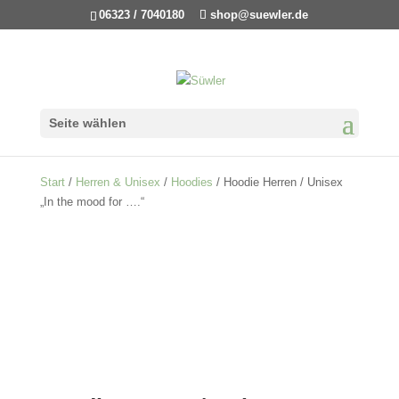
06323 / 7040180
shop@suewler.de
Seite wählen
Start
/
Herren & Unisex
/
Hoodies
/ Hoodie Herren / Unisex
„In the mood for ….“