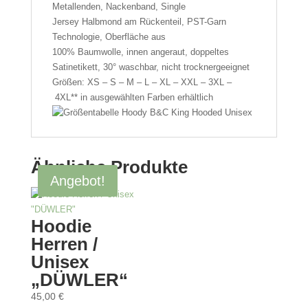
Metallenden,
Nackenband
,
Single
Jersey
Halbmond am Rückenteil, PST-Garn
Technologie, Oberfläche aus
100%
Baumwolle
,
innen angeraut
, doppeltes
Satinetikett, 30° waschbar, nicht trocknergeeignet
Größen: XS – S – M – L – XL – XXL – 3XL –
4XL*
* in ausgewählten Farben erhältlich
Ähnliche Produkte
Angebot!
Hoodie
Herren /
Unisex
„DÜWLER“
45,00
€