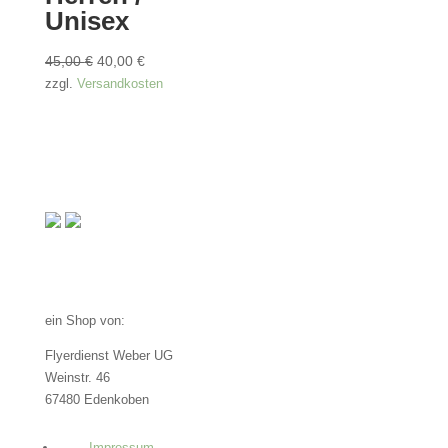
Unisex
Ursprünglicher
Aktueller
45,00
€
40,00
€
Preis
Preis
zzgl.
Versandkosten
war:
ist:
45,00 €
40,00 €.
ein Shop von:
Flyerdienst Weber UG
Weinstr. 46
67480 Edenkoben
Impressum