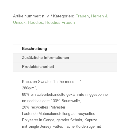
"In
the
mood
Artikelnummer:
n. v.
Kategorien:
Frauen
,
Herren &
for
Unisex
,
Hoodies
,
Hoodies Frauen
...."
Menge
Beschreibung
Zusätzliche Informationen
Produktsicherheit
Kapuzen Sweater "In the mood ...."
280g/m²,
80%
einlaufvorbehandelte
gekämmte
ringgesponne
ne
nachhaltigere 100%
Baumwolle
,
20%
recyceltes Polyester
Laufende Materialumstellung auf
recyceltes
Polyester
in Gange, gerader Schnitt, Kapuze
mit
Single Jersey
Futter, flache Kordelzüge mit