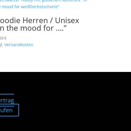
oodie Herren / Unisex
In the mood for ….“
,50
€
gl.
Versandkosten
rtrag
rufen