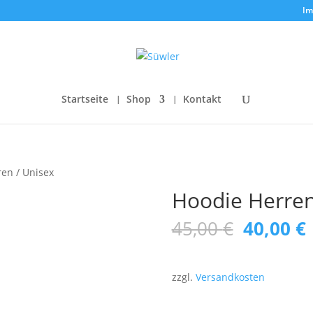
Im
Startseite
Shop
Kontakt
en / Unisex
Hoodie Herren
Ursprün
45,00
€
40,00
€
Preis
war:
i
45,00 €
zzgl.
Versandkosten