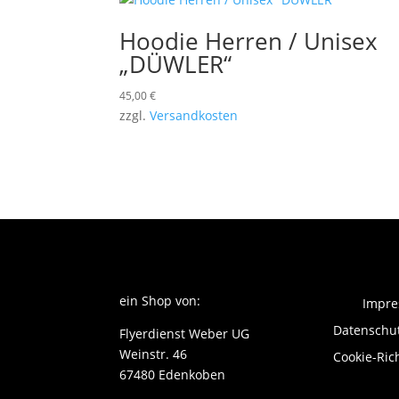
Hoodie Herren / Unisex
„DÜWLER“
45,00
€
zzgl.
Versandkosten
ein Shop von:
Impr
Datenschu
Flyerdienst Weber UG
Weinstr. 46
Cookie-Rich
67480 Edenkoben