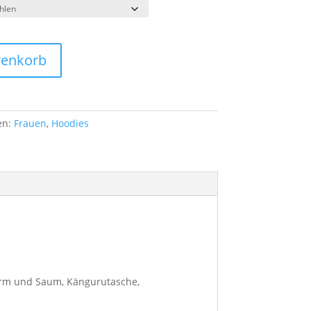
renkorb
en:
Frauen
,
Hoodies
 Arm und Saum, Kängurutasche,