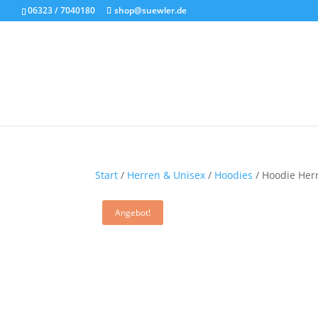
06323 / 7040180
shop@suewler.de
Start
/
Herren & Unisex
/
Hoodies
/ Hoodie Herr
Angebot!