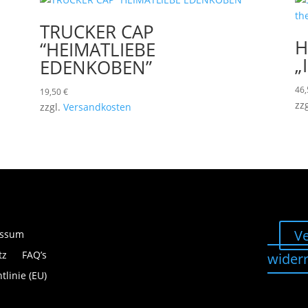
TRUCKER CAP
H
“HEIMATLIEBE
„
EDENKOBEN”
46
19,50
€
zz
zzgl.
Versandkosten
Ve
essum
tz
FAQ’s
wider
tlinie (EU)