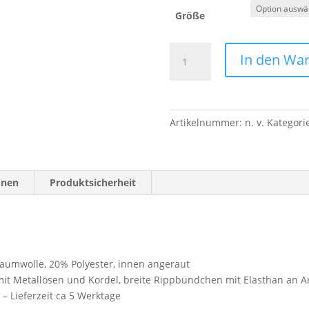
Größe
Hoodie
In den Wa
Herren
/
Unisex
Menge
Artikelnummer:
n. v.
Kategori
onen
Produktsicherheit
umwolle, 20% Polyester, innen angeraut
 mit Metallösen und Kordel, breite Rippbündchen mit Elasthan an
 – Lieferzeit ca 5 Werktage